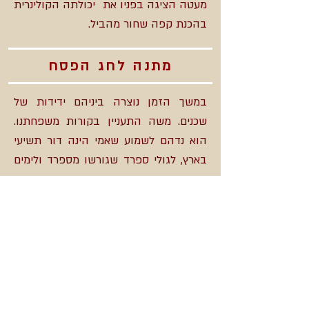
מעטה הציגה בפניו את יכולתה הקולינרית
בהכנת קפה שחור מהביל.
מתנה לחג הפסח
במשך הזמן נוצרה ביניהם ידידות של
שכנים. משה התעניין בקורות משפחתנו.
הוא נדהם לשמוע שאמי הינה דור תשיעי
בארץ, לגולי ספרד שגורשו מספרד ולימים
התיישבו בטבריה ותשע דורות משפחת
אבי שעלו מבבל והתיישבו בטבריה.
לטקס הגשת הקפה והעוגיות , נוספו בכל
פעם שתי קופסאות פח מעוטרות בפרחים,
שאמי נהגה לקנות בוואדי ניסנאס ,במיוחד
למשה דיין. קופסה אחת מילאה בעוגיות
המתוקות ובשנייה שמה את המלוחות,