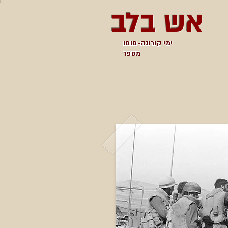
אש בלב
ימי קורונה-מומו
מספר