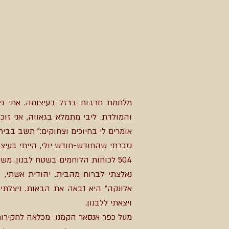
מלחמת חרבות ברזל בעיצומה. אחי גי
אומרים לי בחיוכים וצחוקים:" תשב בבי
נזכרתי שהחודש-חודש יולי, הייתי בעיצ
504 לכוחות הלוחמים בשטח לבנון. משימה נוספת הייתה להקים מתקן חקירות בדרום לבנון (מחנה אנסאר).
נאלצתי לברוח מהבית. יהודית אשתי,
אלונקה" היא נבאה את הבאות. ניצלתי
ויצאתי ללבנון.
מעל כפר אנסאר הקמנו מכלאה לחקירות 