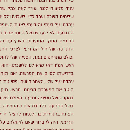
של אמ"ן. כקו הגנה ראשון טענתי יחד ע
עו"ד פליציה לנגר ועו"ד לאה צמל שה
שליחים השכם וערב כדי לשכנענו לסי
עמדתי על דעתי והודעתי לצוות השופט כ
התובעים לא ידעו שבשל היותי צרוב 
כדוגמת מתקן החקירות בארץ עם כל
ההנדסה של חיל המודיעין לצרכי החק
וכולם מתרחקים ממך. הפנייה שלי להופ
ראש אמ"ן דאז קרא לנו ללשכתו. הוא 
בדרישתו לסיים את הפרשה. "אם תודו 
עמדתי על שלי. לאחר דיונים וניסיונ
היטב את המערכת הכינותי מראש תיק 
במקרה של חטיפה ותיעוד מצולם של ה
בשל הפגיעה בלב ובראות שהחמירה בשל
הפתח בחקירות כדי לנסות להציל חיילים
הגרמני. היה לי ברור שאם לא אלחם על 