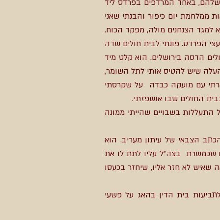
 שלהם, באחד המרדפים בפרדס ליד
ת ממלחמת יום כיפור והבנתי שאני
 למגד הצנחנים מולה, מפקד הכוח.
צי הפרדס. פונתי לבית חולים שדה
לים הדסה בירושלים. הוא קלט מיד
העלה שיש להטיס אותי לתל השומר,
שארתי עם מועקה כבדה על שקרסתי
בית החולים שבו אושפזתי.
ל התעללות בשבויים שהייתי ממונה
כתב הצבאי של עיתון מעריב. הוא
לו שכמשרת בצה"ל עליו לתת לו את
 שאיש לא חזר אליו, שיחזר בכעסו
ת עצמנו, אני וצוות 5 קצינים תחתי מופקרים לתביעות בית הדין בהאג על פשעי