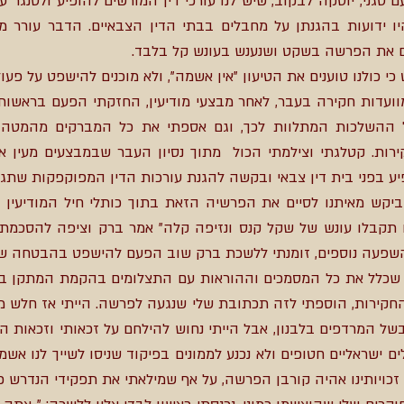
ם סגני, יוסקה לבקוב, שיש לנו עורכי דין המורשים להופיע ולסנגר ע
יו ידועות בהגנתן על מחבלים בבתי הדין הצבאיים. הדבר עורר מ
ים את הפרשה בשקט ושנענש בעונש קל בלבד.
י כולנו טוענים את הטיעון "אין אשמה", ולא מוכנים להישפט על פעו
מוועדות חקירה בעבר, לאחר מבצעי מודיעין, החזקתי הפעם בראשו
 ההשלכות המתלוות לכך, וגם אספתי את כל המברקים מהמטה
ירות. קטלגתי וצילמתי הכול מתוך נסיון העבר שבמבצעים מעין
יע בפני בית דין צבאי ובקשה להגנת עורכות הדין המפוקפקות שתג
ביקש מאיתנו לסיים את הפרשיה הזאת בתוך כותלי חיל המודיעין 
תקבלו עונש של שקל קנס ונזיפה קלה" אמר ברק וציפה להסכמתנו. ס
ות השפעה נוספים, זומנתי ללשכת ברק שוב הפעם להישפט בהבטחה שכ
שכלל את כל המסמכים וההוראות עם התצלומים בהקמת המתקן באנס
חקירות, הוספתי לזה תכתובת שלי שנגעה לפרשה. הייתי אז חלש מ
 המרדפים בלבנון, אבל הייתי נחוש להילחם על זכאותי וזכאות הצו
 ישראליים חטופים ולא נכנע לממונים בפיקוד שניסו לשייך לנו אש
זכויותינו אהיה קורבן הפרשה, על אף שמילאתי את תפקידי הנדרש כמפ