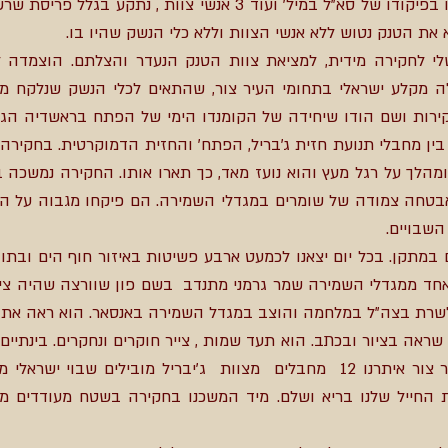
באותו היום התקבלה ידיעה שטנק שלנו בפיקודו של סא"ל במיל' ועוד 3 
 את הטנק נטוש ללא אנשי הצוות וללא כלי הנשק שהיו בו.
 לחקירה מידית, למציאת צוות הטנק הנעדר והצלתם. הוצמדה לי 
ירות ושם הודו שיחידה של הקומנדו הימי של הפתח בראשדיה הגי
בין מחבלי תנועת חזית ג'בריל, הפתח' והחזית הדמוקרטית. בחקיר
מהלך על רגל מעץ והוא נועז מאד, כך תארו אותו. החקירה נמשכה
בטחה צמודה של שומרים במגדלי השמירה. הם פיקחו מגבוה על הס
שבויים.
במתקן. בכל יום יצאנו לכמעט ארבע פשיטות באיזור חוף הים ובתוך
אחד ממגדלי השמירה שמר גרמני מתנדב בשם פון שוורצה שהיה צייר 
לשרת בצה"ל במלחמה והוצב במגדל השמירה באנסאר. הוא ראה את 
שראה בציור ובכתב. הוא תעד שמות , צייר חוקרים ונחקרים. בינתי
בחקירה נשאו פרי ובמרדף בהרים בעיר צור איתרנו 12 מחבלים מצוות ג'יבריל מו
את החייל שלנו בריא ושלם. מיד המשכנו בחקירה בשטח מעודדים מ