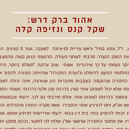
אהוד ברק דרש:
שקל קנס ונזיפה קלה
הוקמה ועדת חקירה בראשות יוסי 
ות הטנק הנעדר. סרבתי לשתף פעולה. הרגשתי פגוע קשה מהמצב. י
עיקר כעסתי על כך שיהודית אשתי שוב צדקה. "תשלם ביוקר, פיזי
החלטתי הפעם להימלט מ"ועדת החקירה" שהייתה תפורה להפוך אותנ
חקירה שהוקמה בעקבות מחברות פון שוורצה, אינה יכולה לשפוט
תי שלא יכול לשפוט אותי קצין בדרגת סגן אלוף כדרגתי. טענתי הת
וסמך בדרגתו לשפוט אותי. אולם סירבתי גם לכך. ידעתי שבמשפט 
אש אכ"א, ניסו להרגיע אותי והסבירו שאני מקרה החורג מהנהלים ו
תי להופיע בפני בית דין צבאי. ידעתי שדרישתי תרתיע אותם, שכן 
ציג את מתקני החקירה שראשי אמ"ן שלחו לנו לחקור, ובהם מתקן חק