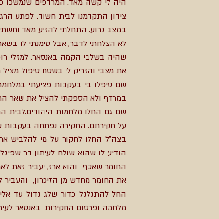
היה לי קשה מאד. המרדפים שנמשכו כל
צידון התקדמנו לבית חשוד. לפתע הרגש
במצב גרוע. התחלתי להזיע מאד וחשתי 
לא הצלחתי לדבר, אבל סימנתי לו בשאר
שהיה בשלבי הקמה באנסאר. למזלי רופא
את מצבי והזריק לי בשטח טיפול מציל 
שם טיפלו בי בעקבות פציעתי במלחמת 
במרדף ולא הספקתי להציל את שאר החטו
שם גם החלו מלחמות היהודים.לבית החו
על חקירתם. החקירה נפתחה בעקבות ע
בצה"ל החלו לחקור על מי להלביש את 
הודיע לו שהוא שולח לעיתון דר שפיגל
החומר שאסף והוא ארז, יעביר זאת לאר
את החומר מחדש מן הזיכרון, והעביר ל
מלחמה ופרסום החקירות באנסאר לעיתו