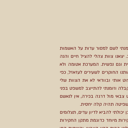
שבו, ז"ל, צנחן במיל' וראש עיריית נס-ציונה לשעבר, ועוד 3 קצינים. זומנתי לשם למסור עדות על האשמות
צאנו צוות צהלי להציל חיים והנה
ת וגם נפשית. המערכת אטומה ולא
ו החוקרים לשעירים לעזאזל, כפי
 אותי ובוודאי לא את הצוות שלי
קבלה וזומנתי להתייצב למשפט בפני
צבאי מול דרגה בכירה, אין לנאשם
השפיטה תהיה קלה יחסית.
יכולתי להביא לדיון עדים, תצלומים
ירות מיוחד כדוגמת מתקן החקירות