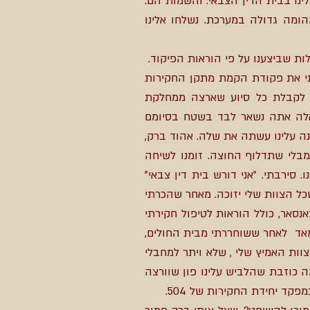
לינו בבית הדין הצבאי. והשמות הם:
הומה גדולה במערכת. נשלחו אלינו
לות שביצענו על פי הוראות הפיקוד.
תי את פקודת הקמת מתקן החקירות
 לקבלת כל סיוע שארצה ממחלקת
 אלה אתה נשאר לבד בשטח בסיומם
נה עלינו עשתה את שלה. אהוד ברק,
מבלי שתדלוף החוצה. זומנו לשיחה
ירבתי. "אני דורש בית דין צבאי"
ל הצוות שלי יזוכה. מאחר שהכרתי
אר, כולל הוראות לטיפול חקירתי
אד לאחר ששוחררתי מבית החולים,
ות האמיץ שלי , שלא ויתר למחבלי
מה כוזבת שהלביש עלינו פון שוורצה
קד יחידת החקירות של 504.