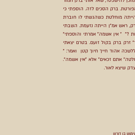
: " אתה מוכן להישפט?, שאל אותי ברק חמור
מפורטת. ברק הסכים לזה. הוספתי כי
הייתה מוחלטת כשהגשתי לו חוברת
ק, ראש אמ"ן הייתה נזעמת. השבתי
 ?" " אין אשמה" אמרתי והוספתי"
 זרק ברק בקול זועם. בטרם יצאתי
כה אהוד חייך חיוך קטן ואמר: "
לטה" אתם זכאים" אלא "אין אשמה".
 להילחם על הצדק שיצא לאור.
ימוש בו דורש