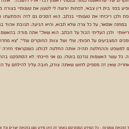
 ברק עם 5 הקצינים החוקרים שלי שהואשמו כמוני. נכנסתי ראשון לבדי אליו ללשכה
ע בפני בית דין צבאי, לפחות יורשה לי לטעון את טענותיי בצורה 
ת ולכן ריכזתי את טענותיי בכתב. הוא הסכים גם לזה והפתעתו 
חנה אנסאר, על כל צרה שלא תבוא, והיא הגיעה. תגובת אהוד בר
ריאותי ולכן העליתי הכול על הכתב. הוא שאל:" אתה מודה בהאשמות
כים המצביעים על חפותי, שלי ושל צוות החוקרים שלי". "צא מחדר"
 למשפט וההחלטה תהיה אותה החלטה לכולנו. כשנקראתי חזרה ללש
. כל עשר האשמות נגדכם בוטלו. גם אני חייכתי. לא הסתפקנו בהח
מים אחריה שאין זה מספיק לחוש שאתה צודק, חובה עליך
 הזכויות שמורות - כל המידע המפורסם באתר זה הינו מידע מוגן בזכויות יוצרים וכל ש