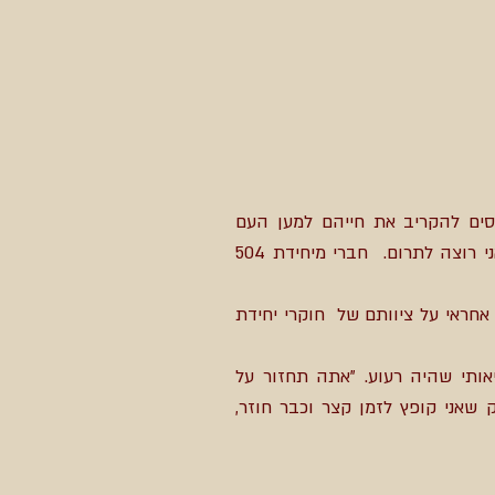
סים להקריב את חייהם למען העם
והמולדת. ליבי מתמלא בגאווה, אני זוכה לראות את דור המסירות והגבורה. אני גם חש קנאה קטנה. גם אני רוצה לתרום. חברי מיחידת 504
 אחראי על ציוותם של חוקרי יחידת
ותי שהיה רעוע. "אתה תחזור על
שאני קופץ לזמן קצר וכבר חוזר,