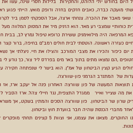
 היום בחודש יולי הלוהט, והחקירות בלילות חסרי שינה, עשו את
תי מועקה כבדה, כאבים חזקים בחזה ודופק מואץ. הייתי פגוע ראו
שאני מאבד את ההכרה. צנחתי ארצה, אבל הספקתי לסמן ביד לקרוא
ית כוחותיי שמצבי רע מאד. הוא הזניק מיד את המסוק המלווה מעל ע
 המרפאה היה מילואימניק ששירת כרופא טיפול נמרץ לב, בבית חו
חיים כעזרה ראשונה. הוטסתי לבית חולים רמב"ם בחיפה, ברור קצר 
יום כיפור והכירו את מצבי המורכב והצילו את חיי. ניצלתי אך נ
פים ,הם נמצאו מתים בתוך באר מים בפרדס ליד צור, כך נודע לי ב
לים הגיע קצין הביטחון של אמ"ן. הוא בישר לי שנפתחה חקירה ע
דות של המתנדב הגרמני פון-שוורצה.
תוצאות המעשה של פון שוורצה האחרון פנה אל יעקב ארז, אז ה
 את מה שצייר ואייר ממגדל התצפית, נגד חיילי צהל. ארז הסביר 
יק שרון שר הביטחון. פון שוורצה הסכים והמתין בשקט., אך משראה
אחד מחברי הכנסת שהיה חבר בוועדת חוץ וביטחון.
החל להתגלגל כדור שלג גדול עד אלינו החוקרים. מצאנו א
נות.