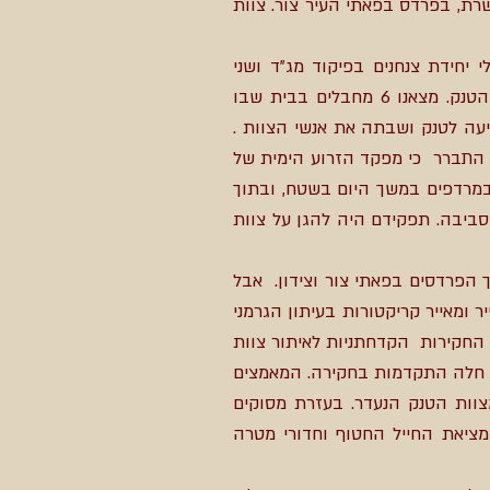
אנשי צוות , נתקע בגלל פריסת שרשרת, בפרדס בפאתי העיר צור. צוות
יחידת צנחנים בפיקוד מג"ד ושני
מסוקים. חקירה מידית העלתה כי נתגלה מקלע ישראלי בתחומי העיר צור, שהתאים לכלי הנשק שנלקח מהטנק. מצאנו 6 מחבלים בבית שבו
עה לטנק ושבתה את אנשי הצוות .
ה התברר כי מפקד הזרוע הימית של
 במרדפים במשך היום בשטח, ובתוך
ביבה. תפקידם היה להגן על צוות
 הפרדסים בפאתי צור וצידון. אבל
ומאייר קריקטורות בעיתון הגרמני
החקירות הקדחתניות לאיתור צוות
ים חלה התקדמות בחקירה. המאמצים
בילים שבוי ישראלי מצוות הטנק הנעדר. בעזרת מסוקים
מציאת החייל החטוף וחדורי מטרה